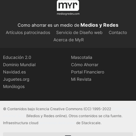
Medios y Redes
Como ahorrar es un medio de
Artículos patrocinados
Servicio de Diseño web
Contacto
Acerca de MyR
Educación 2.0
Mascotalia
Dominio Mundial
Cómo Ahorrar
Navidad.es
Portal Financiero
Juguetes.org
Mi Revista
Monólogos
© Contenidos bajo licencia Creative Commons (CC) 1995-2022
Color Vivo
Internet, SLU
(Medios y Redes online). Otros contenidos se cita fuente.
Infraestructura cloud
servidores dedicados
de Stackscale.