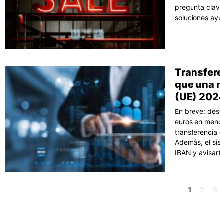
pregunta clav
soluciones ay
Transfer
que una n
(UE) 202
En breve: des
euros en meno
transferencia 
Además, el si
IBAN y avisart
1
2
3