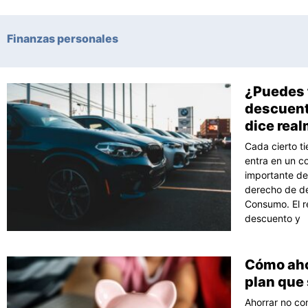
Finanzas personales
¿Puedes 
Página
Pági
P
descuento
dice real
Cada cierto t
entra en un c
importante de
derecho de de
Consumo. El r
descuento y
Cómo ahor
plan que 
Ahorrar no co