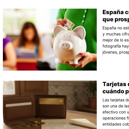
España c
que pros
España no est
y muchas cifr
mejor de lo e
fotografía ha
jóvenes, pros
Tarjetas 
cuándo pr
Las tarjetas d
son una de la
efectivo con 
operaciones f
entidades cob