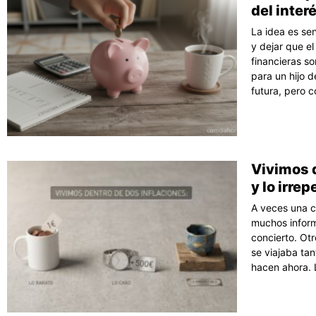
del inte
La idea es se
y dejar que el
financieras so
para un hijo 
futura, pero c
Vivimos d
y lo irrep
A veces una c
muchos inform
concierto. Ot
se viajaba tan
hacen ahora. 