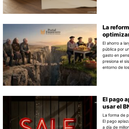
La reform
optimizar
El ahorro a la
pública por un
gasto en pens
presiona el si
entorno de lo
El pago 
usar el B
La forma de p
El pago aplaza
a día de mill