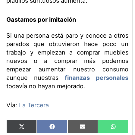
platillos suntuosos aumenta.
Gastamos por imitación
Si una persona está paro y conoce a otros
parados que obtuvieron hace poco un
trabajo y empiezan a comprar muebles
nuevos o a comprar más podemos
empezar aumentar nuestro consumo
aunque nuestras
finanzas personales
todavía no hayan mejorado.
Vía:
La Tercera
Compartir
Compartir
Compartir
Comparti
X
Facebook
Email
WhatsAp
en
en
en
en
(Twitter)