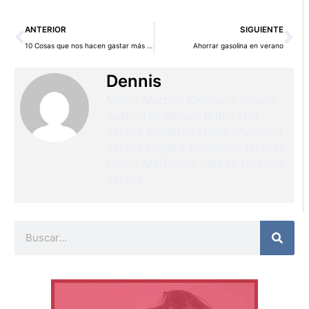
Ant
Si
ANTERIOR
SIGUIENTE
10 Cosas que nos hacen gastar más dinero
Ahorrar gasolina en verano
Dennis
Myles Murphy Clemson Jersey
Justin Hill Jersey
Britto Tutt
Jersey
Kingston Davis Michigan
Jersey
Lugard Edokpayi Jerseys
Nolan Matthews Jersey
DJ Dale
Jersey
Buscar