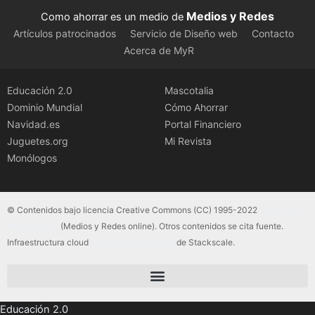
Medios y Redes
Como ahorrar es un medio de
Artículos patrocinados
Servicio de Diseño web
Contacto
Acerca de MyR
Educación 2.0
Mascotalia
Dominio Mundial
Cómo Ahorrar
Navidad.es
Portal Financiero
Juguetes.org
Mi Revista
Monólogos
© Contenidos bajo licencia Creative Commons (CC) 1995-2022
Color Vivo
Internet, SLU
(Medios y Redes online). Otros contenidos se cita fuente.
Infraestructura cloud
servidores dedicados
de Stackscale.
Educación 2.0