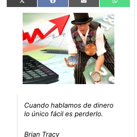
Compartir
Compartir
Compartir
Comparti
X
Facebook
Email
WhatsAp
en
en
en
en
(Twitter)
Cuando hablamos de dinero
lo único fácil es perderlo.
Brian Tracy