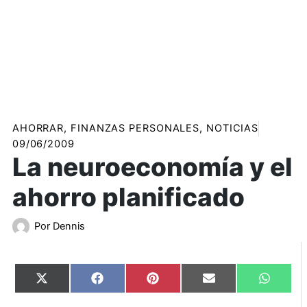
AHORRAR
,
FINANZAS PERSONALES
,
NOTICIAS
09/06/2009
La neuroeconomía y el
ahorro planificado
Por
Dennis
Compartir
Compartir
Compartir
Compartir
Compart
X
Facebook
Pinterest
Email
WhatsA
en
en
en
en
en
(Twitter)