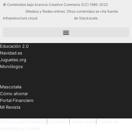
© Contenidos bajo licencia Creative Commons (CC) 1995-2022
Color Vivo
Internet, SLU
(Medios y Redes online). Otros contenidos se cita fuente.
Infraestructura cloud
servidores dedicados
de Stackscale.
Educación 2.0
Navidad.es
Juguetes.org
Monólogos
Mascotalia
Cómo ahorrar
Portal Financiero
Mi Revista
Artículos patrocinados
|
Contacto
|
Aviso Legal
|
Política de
privacidad y cookies