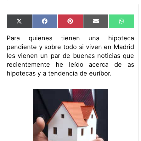
Compartir
Compartir
Compartir
Compartir
Compart
X
Facebook
Pinterest
Email
WhatsA
en
en
en
en
en
(Twitter)
Para quienes tienen una hipoteca
pendiente y sobre todo si viven en Madrid
les vienen un par de buenas noticias que
recientemente he leído acerca de as
hipotecas y a tendencia de euríbor.