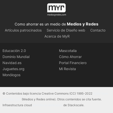
Medios y Redes
Como ahorrar es un medio de
Artículos patrocinados
Servicio de Diseño web
Contacto
Acerca de MyR
Educación 2.0
Mascotalia
Dominio Mundial
Cómo Ahorrar
Navidad.es
Portal Financiero
Juguetes.org
Mi Revista
Monólogos
© Contenidos bajo licencia Creative Commons (CC) 1995-2022
Color Vivo
Internet, SLU
(Medios y Redes online). Otros contenidos se cita fuente.
Infraestructura cloud
servidores dedicados
de Stackscale.