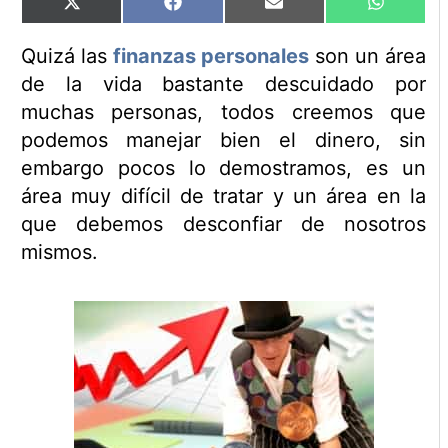
Compartir
Compartir
Compartir
Comparti
X
Facebook
Email
WhatsAp
en
en
en
en
(Twitter)
Quizá las
finanzas personales
son un área
de la vida bastante descuidado por
muchas personas, todos creemos que
podemos manejar bien el dinero, sin
embargo pocos lo demostramos, es un
área muy difícil de tratar y un área en la
que debemos desconfiar de nosotros
mismos.