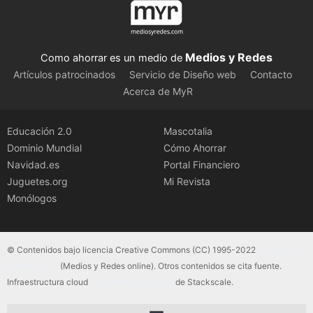
Medios y Redes
Como ahorrar es un medio de
Artículos patrocinados
Servicio de Diseño web
Contacto
Acerca de MyR
Educación 2.0
Mascotalia
Dominio Mundial
Cómo Ahorrar
Navidad.es
Portal Financiero
Juguetes.org
Mi Revista
Monólogos
© Contenidos bajo licencia Creative Commons (CC) 1995-2022
Color Vivo
Internet, SLU
(Medios y Redes online). Otros contenidos se cita fuente.
Infraestructura cloud
servidores dedicados
de Stackscale.