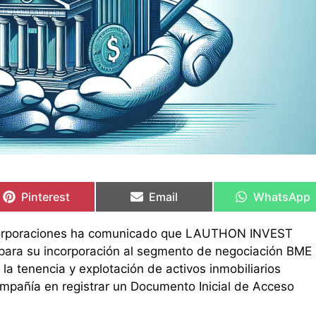
Compartir
Compartir
Compartir
Compartir
Compartir
Compartir
en
en
en
en
en
en
Pinterest
Email
WhatsApp
ncorporaciones ha comunicado que LAUTHON INVEST
 para su incorporación al segmento de negociación BME
la tenencia y explotación de activos inmobiliarios
compañía en registrar un Documento Inicial de Acceso