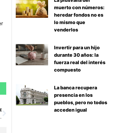
La plusvalía del
muerto con números:
heredar fondos no es
lo mismo que
er
venderlos
Invertir para un hijo
durante 30 años: la
fuerza real del interés
compuesto
La banca recupera
presencia en los
pueblos, pero no todos
Siguiente
acceden igual
E
millones de euros de facturación en 2024