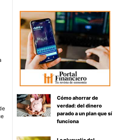
a
e
Cómo ahorrar de
verdad: del dinero
de
parado a un plan que sí
ue
funciona
a