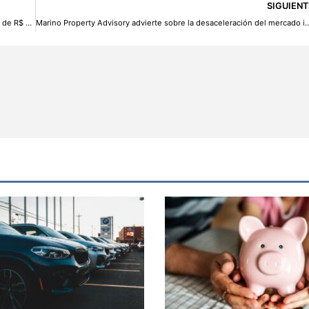
SIGUIENT
Changan y CAOA consolidan su presencia en Brasil con inversión de R$ 5.000 millones y tecnología Flex-Fuel
Marino Property Advisory advierte sobre la desaceleración del mercado inmobiliario ante la incertidumbre geop