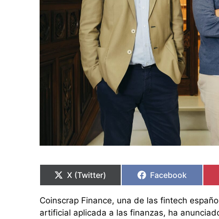
Compartir
Compartir
Compartir
Compartir
en
en
en
en
X (Twitter)
Facebook
Coinscrap Finance, una de las fintech españo
artificial aplicada a las finanzas, ha anunci