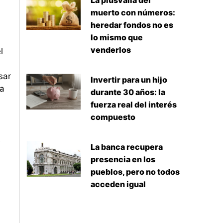
La plusvalía del
muerto con números:
heredar fondos no es
lo mismo que
venderlos
l
sar
Invertir para un hijo
la
durante 30 años: la
fuerza real del interés
compuesto
e
La banca recupera
presencia en los
pueblos, pero no todos
acceden igual