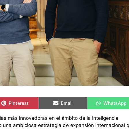
Compartir
Compartir
Compartir
Compartir
Compartir
Compartir
en
en
en
en
en
en
Pinterest
Email
WhatsApp
las más innovadoras en el ámbito de la inteligencia
ado una ambiciosa estrategia de expansión internacional 