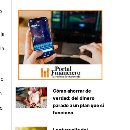
s
la
la
do
Cómo ahorrar de
n
verdad: del dinero
parado a un plan que sí
mo
funciona