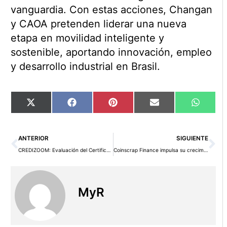
vanguardia. Con estas acciones, Changan
y CAOA pretenden liderar una nueva
etapa en movilidad inteligente y
sostenible, aportando innovación, empleo
y desarrollo industrial en Brasil.
Compartir
Compartir
Compartir
Compartir
Compart
X
Facebook
Pinterest
Email
WhatsA
en
en
en
en
en
(Twitter)
Ant
Si
ANTERIOR
SIGUIENTE
CREDIZOOM: Evaluación del Certificado de Insolvencia como Herramienta Legal para Ciudadanos en Crisis Financiera
Coinscrap Finance impulsa su crecimiento global con la inteligencia artificial Agéntica
MyR