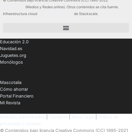
© Contenidos bajo licencia Creative Commons (CC) 1995-2022
Color Vivo
Internet, SLU
(Medios y Redes online). Otros contenidos se cita fuente.
Infraestructura cloud
servidores dedicados
de Stackscale.
Educación 2.0
Navidad.es
Juguetes.org
Monólogos
Mascotalia
Cómo ahorrar
Portal Financiero
Mi Revista
Artículos patrocinados
|
Contacto
|
Aviso Legal
|
Política de
privacidad y cookies
© Contenidos bajo licencia Creative Commons (CC) 1995-2021