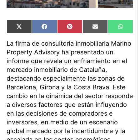
Compartir
Compartir
Compartir
Compartir
Compart
X
Facebook
Pinterest
Email
WhatsA
en
en
en
en
en
(Twitter)
La firma de consultoría inmobiliaria Marino
Property Advisory ha presentado un
informe que revela un enfriamiento en el
mercado inmobiliario de Cataluña,
destacando especialmente las zonas de
Barcelona, Girona y la Costa Brava. Este
cambio en la dinámica del sector responde
a diversos factores que están influyendo
en las decisiones de compradores e
inversores, en medio de un escenario
global marcado por la incertidumbre y la
escalada en los costos energéticos.