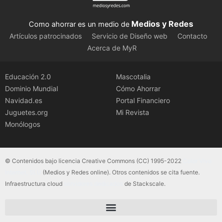
Medios y Redes
Como ahorrar es un medio de
Artículos patrocinados
Servicio de Diseño web
Contacto
Acerca de MyR
Educación 2.0
Mascotalia
Dominio Mundial
Cómo Ahorrar
Navidad.es
Portal Financiero
Juguetes.org
Mi Revista
Monólogos
© Contenidos bajo licencia Creative Commons (CC) 1995-2022
Color Vivo
Internet, SLU
(Medios y Redes online). Otros contenidos se cita fuente.
Infraestructura cloud
servidores dedicados
de Stackscale.