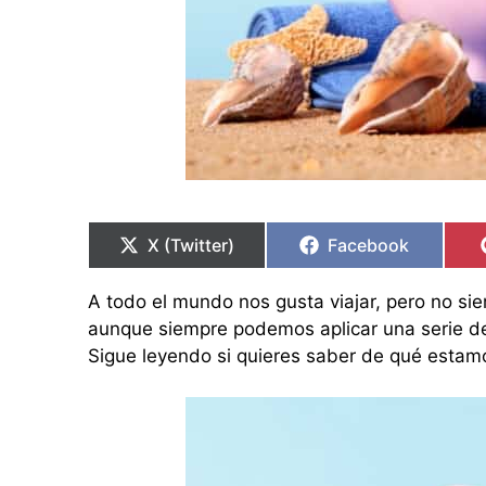
Compartir
Compartir
Compartir
Compartir
en
en
en
en
X (Twitter)
Facebook
A todo el mundo nos gusta viajar, pero no s
aunque siempre podemos aplicar una serie de
Sigue leyendo si quieres saber de qué estam