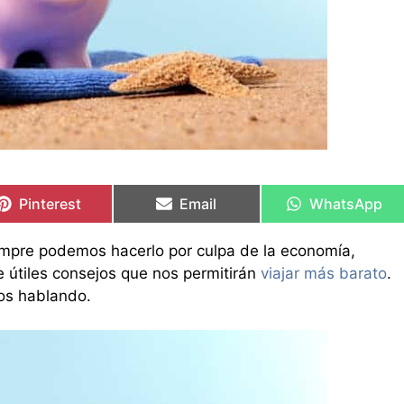
Compartir
Compartir
Compartir
Compartir
Compartir
Compartir
en
en
en
en
en
en
Pinterest
Email
WhatsApp
iempre podemos hacerlo por culpa de la economía,
 útiles consejos que nos permitirán
viajar más barato
.
os hablando.