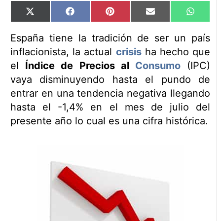
Compartir
Compartir
Compartir
Compartir
Compart
X
Facebook
Pinterest
Email
WhatsA
en
en
en
en
en
(Twitter)
España tiene la tradición de ser un país
inflacionista, la actual
crisis
ha hecho que
el
Índice de Precios al
Consumo
(IPC)
vaya disminuyendo hasta el pundo de
entrar en una tendencia negativa llegando
hasta el -1,4% en el mes de julio del
presente año lo cual es una cifra histórica.