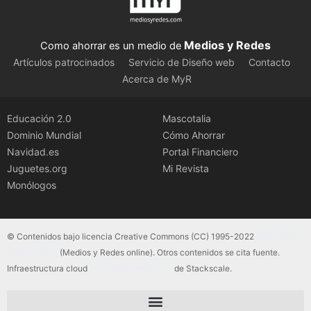
Medios y Redes
Como ahorrar es un medio de
Artículos patrocinados
Servicio de Diseño web
Contacto
Acerca de MyR
Educación 2.0
Mascotalia
Dominio Mundial
Cómo Ahorrar
Navidad.es
Portal Financiero
Juguetes.org
Mi Revista
Monólogos
© Contenidos bajo licencia Creative Commons (CC) 1995-2022
Color Vivo
Internet, SLU
(Medios y Redes online). Otros contenidos se cita fuente.
Infraestructura cloud
servidores dedicados
de Stackscale.