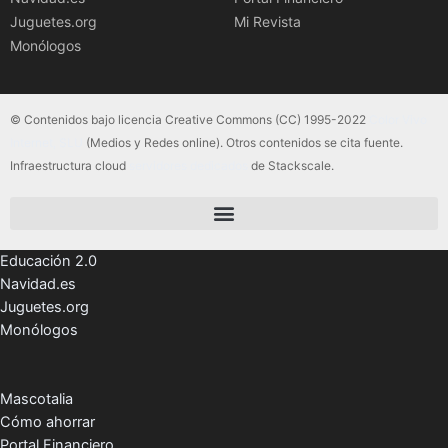
Juguetes.org
Mi Revista
Monólogos
© Contenidos bajo licencia Creative Commons (CC) 1995-2022
Color Vivo
Internet, SLU
(Medios y Redes online). Otros contenidos se cita fuente.
Infraestructura cloud
servidores dedicados
de Stackscale.
Educación 2.0
Navidad.es
Juguetes.org
Monólogos
Mascotalia
Cómo ahorrar
Portal Financiero