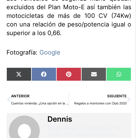
excluidos del Plan Moto-E así también las
motocicletas de más de 100 CV (74Kw)
con una relación de peso/potencia igual o
superior a los 0,66.
Fotografía:
Google
Compartir
Compartir
Compartir
Compartir
Compart
X
Facebook
Pinterest
Email
WhatsA
en
en
en
en
en
(Twitter)
Ant
Si
ANTERIOR
SIGUIENTE
Cuentas vivienda: ¿Una opción en la crisis?
Regalos a montones con Club 2020
Dennis
Myles Murphy Clemson Jersey
Justin Hill Jersey
Britto Tutt