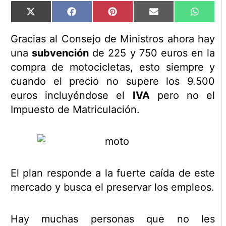
Compartir
Compartir
Compartir
Compartir
Compart
X
Facebook
Pinterest
Email
WhatsA
en
en
en
en
en
(Twitter)
Gracias al Consejo de Ministros ahora hay
una
subvención
de 225 y 750 euros en la
compra de motocicletas, esto siempre y
cuando el precio no supere los 9.500
euros incluyéndose el
IVA
pero no el
Impuesto de Matriculación.
El plan responde a la fuerte caída de este
mercado y busca el preservar los empleos.
Hay muchas personas que no les