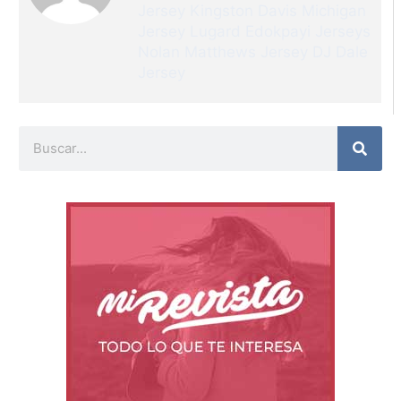
Jersey
Kingston Davis Michigan
Jersey
Lugard Edokpayi Jerseys
Nolan Matthews Jersey
DJ Dale
Jersey
Buscar