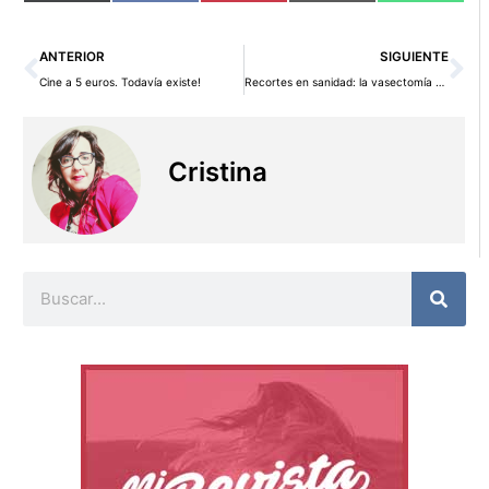
en
en
en
en
en
(Twitter)
Ant
Si
ANTERIOR
SIGUIENTE
Cine a 5 euros. Todavía existe!
Recortes en sanidad: la vasectomía deja de ser gratis
Cristina
Buscar