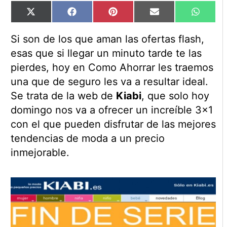
Compartir
Compartir
Compartir
Compartir
Compart
X
Facebook
Pinterest
Email
WhatsA
en
en
en
en
en
(Twitter)
Si son de los que aman las ofertas flash,
esas que si llegar un minuto tarde te las
pierdes, hoy en Como Ahorrar les traemos
una que de seguro les va a resultar ideal.
Se trata de la web de
Kiabi
, que solo hoy
domingo nos va a ofrecer un increíble 3×1
con el que pueden disfrutar de las mejores
tendencias de moda a un precio
inmejorable.