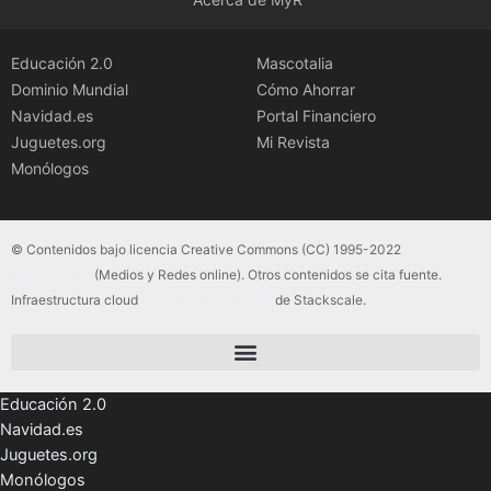
Educación 2.0
Mascotalia
Dominio Mundial
Cómo Ahorrar
Navidad.es
Portal Financiero
Juguetes.org
Mi Revista
Monólogos
© Contenidos bajo licencia Creative Commons (CC) 1995-2022
Color Vivo
Internet, SLU
(Medios y Redes online). Otros contenidos se cita fuente.
Infraestructura cloud
servidores dedicados
de Stackscale.
Educación 2.0
Navidad.es
Juguetes.org
Monólogos