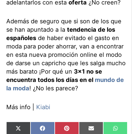
adelantarlos con esta
oferta
¿No creen?
Además de seguro que si son de los que
se han apuntado a la
tendencia de los
españoles
de haber evitado el gasto en
moda para poder ahorrar, van a encontrar
en esta nueva promoción online el modo
de darse un capricho que les salga mucho
más barato ¡Por qué un
3×1 no se
encuentra todos los días en el
mundo de
la moda
! ¿No les parece?
Más info |
Kiabi
Compartir
Compartir
Compartir
Compartir
Compart
X
Facebook
Pinterest
Email
WhatsA