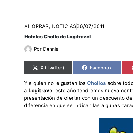
AHORRAR
,
NOTICIAS
26/07/2011
Hoteles Chollo de Logitravel
Por
Dennis
Compartir
Compartir
Compartir
Compartir
en
en
en
en
X (Twitter)
Facebook
Y a quien no le gustan los
Chollos
sobre todo
a
Logitravel
este año tendremos nuevamente 
presentación de ofertar con un descuento de
diferencia en que se indican las algunas cara