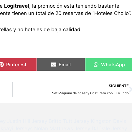
de
Logitravel
, la promoción esta teniendo bastante
ente tienen un total de 20 reservas de “Hoteles Chollo”.
ellas y no hoteles de baja calidad.
Pinterest
Email
WhatsApp
SIGUIENTE
Set Máquina de coser y Costurero con El Mundo
sey
Justin Hill Jersey
Britto Tutt Jersey
Kingston Davis
kpayi Jerseys
Nolan Matthews Jersey
DJ Dale Jersey