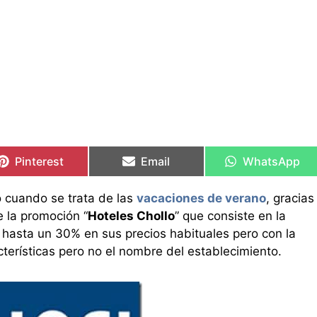
Compartir
Compartir
Compartir
Compartir
Compartir
Compartir
en
en
en
en
en
en
Pinterest
Email
WhatsApp
 cuando se trata de las
vacaciones de verano
, gracias
la promoción “
Hoteles Chollo
” que consiste en la
 hasta un 30% en sus precios habituales pero con la
cterísticas pero no el nombre del establecimiento.