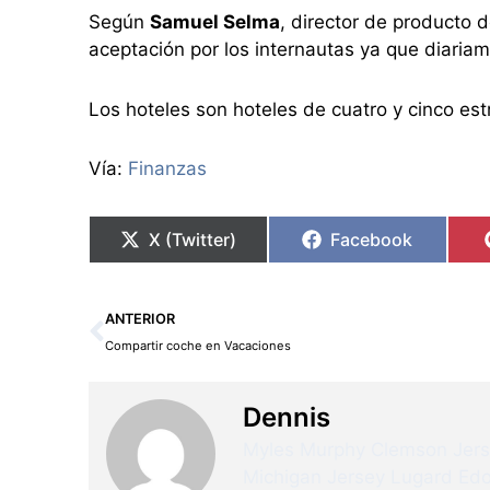
Según
Samuel Selma
, director de producto 
aceptación por los internautas ya que diariam
Los hoteles son hoteles de cuatro y cinco estr
Vía:
Finanzas
X (Twitter)
Facebook
Ant
ANTERIOR
Compartir coche en Vacaciones
Dennis
Myles Murphy Clemson Jer
Michigan Jersey
Lugard Edo