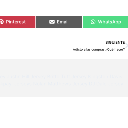
Pinterest
Email
WhatsApp
SIGUIENTE
Adicto a las compras ¿Qué hacer?
sey
Justin Hill Jersey
Britto Tutt Jersey
Kingston Davis
kpayi Jerseys
Nolan Matthews Jersey
DJ Dale Jersey