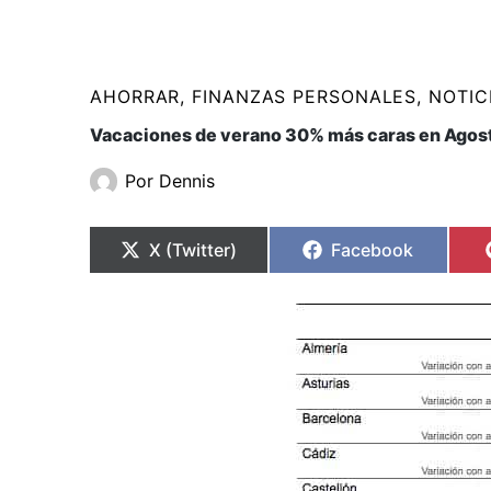
AHORRAR
,
FINANZAS PERSONALES
,
NOTIC
Vacaciones de verano 30% más caras en Agos
Por
Dennis
Compartir
Compartir
Compartir
Compartir
en
en
en
en
X (Twitter)
Facebook