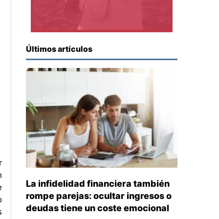
Últimos artículos
r
n
La infidelidad financiera también
e
rompe parejas: ocultar ingresos o
o
deudas tiene un coste emocional
s