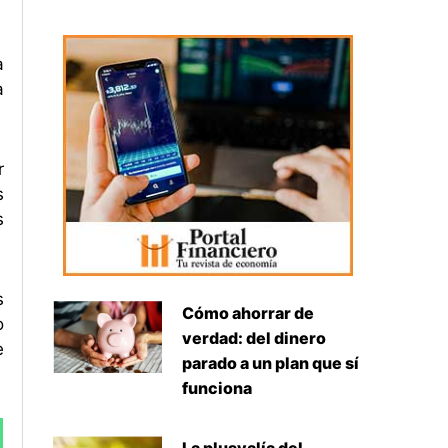
a
a
r
s
s
s
Cómo ahorrar de
o
verdad: del dinero
e
parado a un plan que sí
funciona