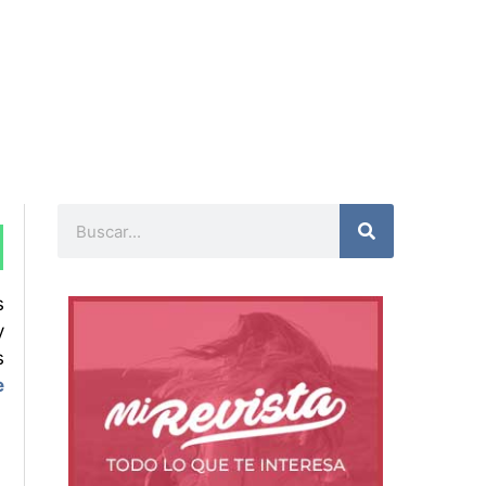
Buscar
s
y
s
e