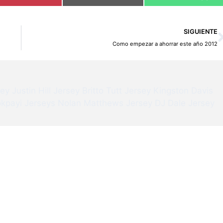
SIGUIENTE
Como empezar a ahorrar este año 2012
sey
Justin Hill Jersey
Britto Tutt Jersey
Kingston Davis
kpayi Jerseys
Nolan Matthews Jersey
DJ Dale Jersey