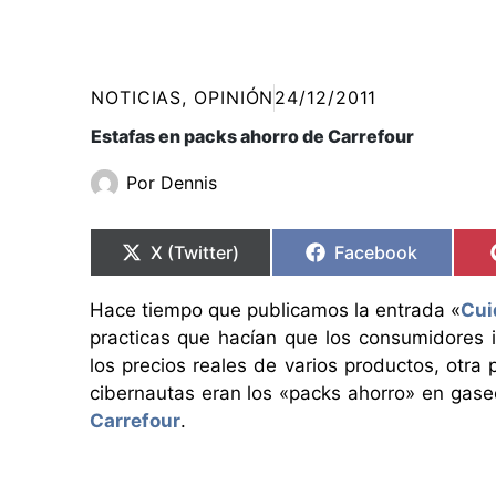
NOTICIAS
,
OPINIÓN
24/12/2011
Estafas en packs ahorro de Carrefour
Por
Dennis
Compartir
Compartir
Compartir
Compartir
en
en
en
en
X (Twitter)
Facebook
Hace tiempo que publicamos la entrada «
Cui
practicas que hacían que los consumidores i
los precios reales de varios productos, otr
cibernautas eran los «packs ahorro» en gase
Carrefour
.