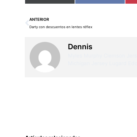
Ant
ANTERIOR
Darty con descuentos en lentes réflex
Dennis
Myles Murphy Clemson Jer
Michigan Jersey
Lugard Edo