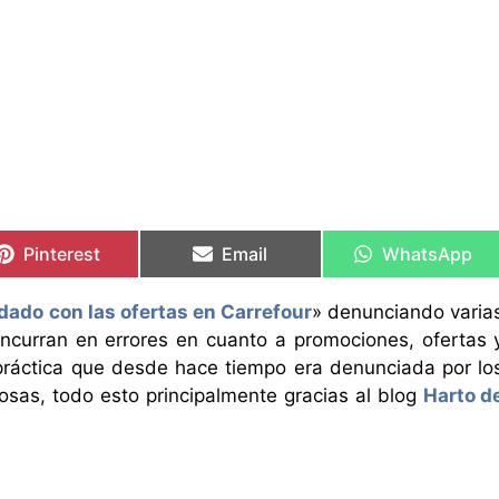
Compartir
Compartir
Compartir
Compartir
Compartir
Compartir
en
en
en
en
en
en
Pinterest
Email
WhatsApp
dado con las ofertas en Carrefour
» denunciando varia
ncurran en errores en cuanto a promociones, ofertas 
a práctica que desde hace tiempo era denunciada por lo
osas, todo esto principalmente gracias al blog
Harto d