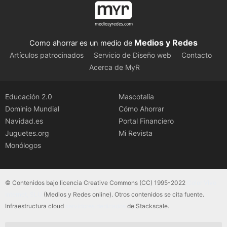
Medios y Redes
Como ahorrar es un medio de
Artículos patrocinados
Servicio de Diseño web
Contacto
Acerca de MyR
Educación 2.0
Mascotalia
Dominio Mundial
Cómo Ahorrar
Navidad.es
Portal Financiero
Juguetes.org
Mi Revista
Monólogos
© Contenidos bajo licencia Creative Commons (CC) 1995-2022
Color Vivo
Internet, SLU
(Medios y Redes online). Otros contenidos se cita fuente.
Infraestructura cloud
servidores dedicados
de Stackscale.