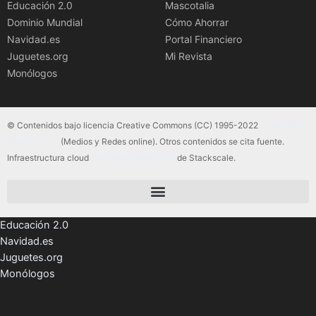
Educación 2.0
Mascotalia
Dominio Mundial
Cómo Ahorrar
Navidad.es
Portal Financiero
Juguetes.org
Mi Revista
Monólogos
© Contenidos bajo licencia Creative Commons (CC) 1995-2022
Color Vivo
Internet, SLU
(Medios y Redes online). Otros contenidos se cita fuente.
Infraestructura cloud
servidores dedicados
de Stackscale.
Educación 2.0
Navidad.es
Juguetes.org
Monólogos