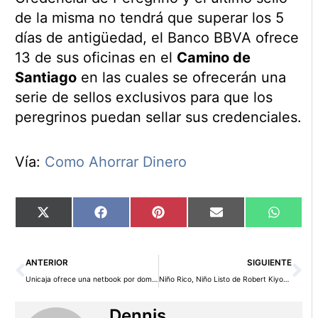
de la misma no tendrá que superar los 5
días de antigüedad, el Banco BBVA ofrece
13 de sus oficinas en el
Camino de
Santiago
en las cuales se ofrecerán una
serie de sellos exclusivos para que los
peregrinos puedan sellar sus credenciales.
Vía:
Como Ahorrar Dinero
Compartir
Compartir
Compartir
Compartir
Compart
X
Facebook
Pinterest
Email
WhatsA
en
en
en
en
en
(Twitter)
Ant
Si
ANTERIOR
SIGUIENTE
Unicaja ofrece una netbook por domiciliar la nómina
Niño Rico, Niño Listo de Robert Kiyosaki
Dennis