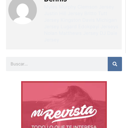
Myles Murphy Clemson Jersey
Justin Hill Jersey
Britto Tutt
Jersey
Kingston Davis Michigan
Jersey
Lugard Edokpayi Jerseys
Nolan Matthews Jersey
DJ Dale
Jersey
Buscar