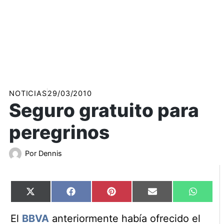
NOTICIAS
29/03/2010
Seguro gratuito para
peregrinos
Por
Dennis
Compartir
Compartir
Compartir
Compartir
Compart
X
Facebook
Pinterest
Email
WhatsA
en
en
en
en
en
(Twitter)
El
BBVA
anteriormente había ofrecido el