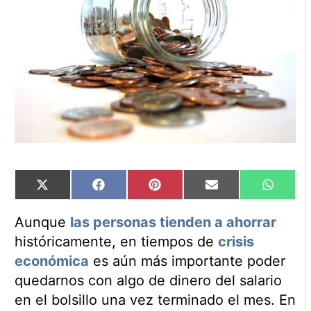
Compartir
Compartir
Compartir
Compartir
Compart
X
Facebook
Pinterest
Email
WhatsA
en
en
en
en
en
(Twitter)
Aunque
las personas tienden a ahorrar
históricamente, en tiempos de
crisis
económica
es aún más importante poder
quedarnos con algo de dinero del salario
en el bolsillo una vez terminado el mes. En