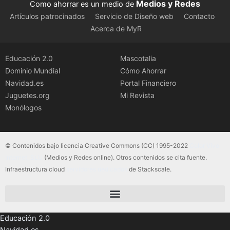
Medios y Redes
Como ahorrar es un medio de
Artículos patrocinados
Servicio de Diseño web
Contacto
Acerca de MyR
Educación 2.0
Mascotalia
Dominio Mundial
Cómo Ahorrar
Navidad.es
Portal Financiero
Juguetes.org
Mi Revista
Monólogos
© Contenidos bajo licencia Creative Commons (CC) 1995-2022
Color Vivo
Internet, SLU
(Medios y Redes online). Otros contenidos se cita fuente.
Infraestructura cloud
servidores dedicados
de Stackscale.
Educación 2.0
Navidad.es