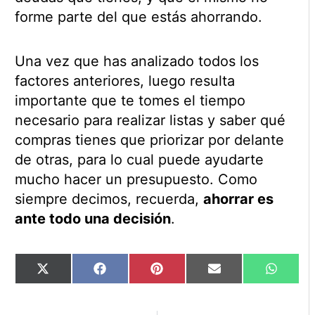
forme parte del que estás ahorrando.
Una vez que has analizado todos los
factores anteriores, luego resulta
importante que te tomes el tiempo
necesario para realizar listas y saber qué
compras tienes que priorizar por delante
de otras, para lo cual puede ayudarte
mucho hacer un presupuesto. Como
siempre decimos, recuerda,
ahorrar es
ante todo una decisión
.
Compartir
Compartir
Compartir
Compartir
Compart
X
Facebook
Pinterest
Email
WhatsA
en
en
en
en
en
(Twitter)