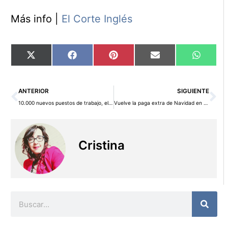
Más info |
El Corte Inglés
Compartir
Compartir
Compartir
Compartir
Compart
X
Facebook
Pinterest
Email
WhatsA
en
en
en
en
en
(Twitter)
Ant
Si
ANTERIOR
SIGUIENTE
10.000 nuevos puestos de trabajo, el objetivo marcado por la iniciativa «Yo Soy Empleo»
Vuelve la paga extra de Navidad en abril para los funcionarios
Cristina
Buscar