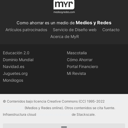
Medios y Redes
Como ahorrar es un medio de
Artículos patrocinados
Servicio de Diseño web
Contacto
Acerca de MyR
Educación 2.0
Mascotalia
Dominio Mundial
Cómo Ahorrar
Navidad.es
Portal Financiero
Juguetes.org
Mi Revista
Monólogos
© Contenidos bajo licencia Creative Commons (CC) 1995-2022
Color Vivo
Internet, SLU
(Medios y Redes online). Otros contenidos se cita fuente.
Infraestructura cloud
servidores dedicados
de Stackscale.