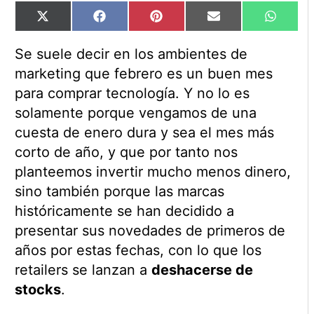
Compartir
Compartir
Compartir
Compartir
Compart
X
Facebook
Pinterest
Email
WhatsA
en
en
en
en
en
(Twitter)
Se suele decir en los ambientes de
marketing que febrero es un buen mes
para comprar tecnología. Y no lo es
solamente porque vengamos de una
cuesta de enero dura y sea el mes más
corto de año, y que por tanto nos
planteemos invertir mucho menos dinero,
sino también porque las marcas
históricamente se han decidido a
presentar sus novedades de primeros de
años por estas fechas, con lo que los
retailers se lanzan a
deshacerse de
stocks
.