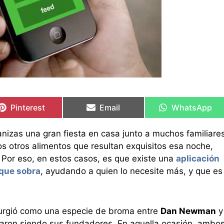
Compartir
Compartir
Compartir
Compartir
Compartir
Compartir
en
en
en
en
en
en
Pinterest
Email
WhatsApp
izas una gran fiesta en casa junto a muchos familiare
os otros alimentos que resultan exquisitos esa noche,
e. Por eso, en estos casos, es que existe una
aplicación
que sobra
, ayudando a quien lo necesite más, y que es
 surgió como una especie de broma entre
Dan Newman
y
inaron siendo sus fundadores. En aquella ocasión, ambo