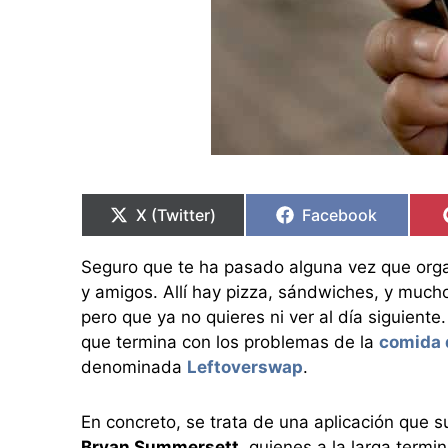
Compartir
Compartir
Compartir
Compartir
en
en
en
en
X (Twitter)
Facebook
Seguro que te ha pasado alguna vez que organ
y amigos. Allí hay pizza, sándwiches, y much
pero que ya no quieres ni ver al día siguient
que termina con los problemas de la
comida 
denominada
Leftoverswap
.
En concreto, se trata de una aplicación que
Bryan Summersett
, quienes a la larga term