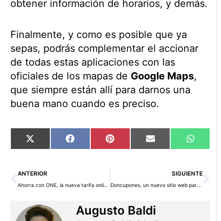
obtener información de horarios, y demás.
Finalmente, y como es posible que ya
sepas, podrás complementar el accionar
de todas estas aplicaciones con las
oficiales de los mapas de
Google Maps
,
que siempre están allí para darnos una
buena mano cuando es preciso.
Compartir
Compartir
Compartir
Compartir
Compart
X
Facebook
Pinterest
Email
WhatsA
en
en
en
en
en
(Twitter)
Ant
Si
ANTERIOR
SIGUIENTE
Ahorra con ONE, la nueva tarifa online de luz y gas de Endesa
Doncupones, un nuevo sitio web para ahorrar
Augusto Baldi