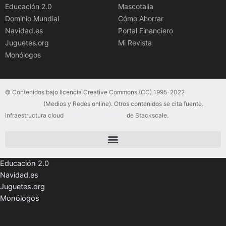
Educación 2.0
Mascotalia
Dominio Mundial
Cómo Ahorrar
Navidad.es
Portal Financiero
Juguetes.org
Mi Revista
Monólogos
© Contenidos bajo licencia Creative Commons (CC) 1995-2022
Color Vivo
Internet, SLU
(Medios y Redes online). Otros contenidos se cita fuente.
Infraestructura cloud
servidores dedicados
de Stackscale.
Educación 2.0
Navidad.es
Juguetes.org
Monólogos