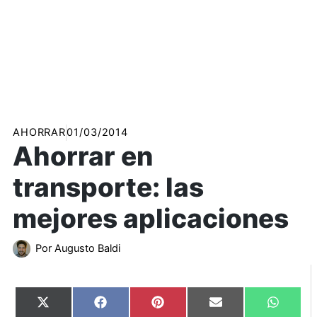
AHORRAR
01/03/2014
Ahorrar en
transporte: las
mejores aplicaciones
Por
Augusto Baldi
Compartir
Compartir
Compartir
Compartir
Compart
X
Facebook
Pinterest
Email
WhatsA
en
en
en
en
en
(Twitter)