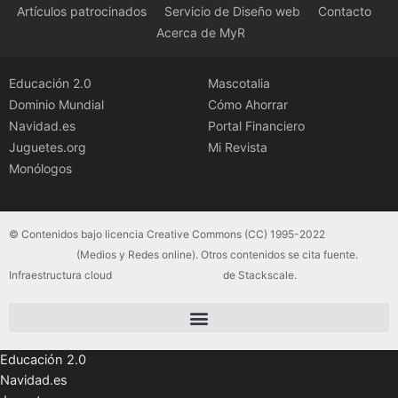
Artículos patrocinados
Servicio de Diseño web
Contacto
Acerca de MyR
Educación 2.0
Mascotalia
Dominio Mundial
Cómo Ahorrar
Navidad.es
Portal Financiero
Juguetes.org
Mi Revista
Monólogos
© Contenidos bajo licencia Creative Commons (CC) 1995-2022
Color Vivo
Internet, SLU
(Medios y Redes online). Otros contenidos se cita fuente.
Infraestructura cloud
servidores dedicados
de Stackscale.
Educación 2.0
Navidad.es