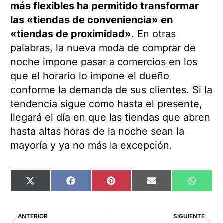
más flexibles ha permitido transformar
las «tiendas de conveniencia» en
«tiendas de proximidad»
. En otras
palabras, la nueva moda de comprar de
noche impone pasar a comercios en los
que el horario lo impone el dueño
conforme la demanda de sus clientes. Si la
tendencia sigue como hasta el presente,
llegará el día en que las tiendas que abren
hasta altas horas de la noche sean la
mayoría y ya no más la excepción.
Compartir
Compartir
Compartir
Compartir
Compart
X
Facebook
Pinterest
Email
WhatsA
en
en
en
en
en
(Twitter)
Ant
Si
ANTERIOR
SIGUIENTE