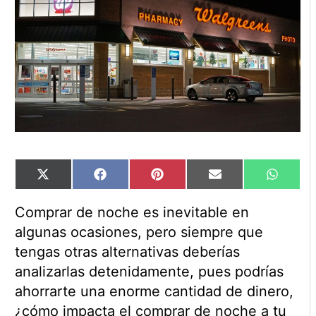
Compartir
Compartir
Compartir
Compartir
Compart
X
Facebook
Pinterest
Email
WhatsA
en
en
en
en
en
(Twitter)
Comprar de noche es inevitable en
algunas ocasiones, pero siempre que
tengas otras alternativas deberías
analizarlas detenidamente, pues podrías
ahorrarte una enorme cantidad de dinero,
¿cómo impacta el comprar de noche a tu