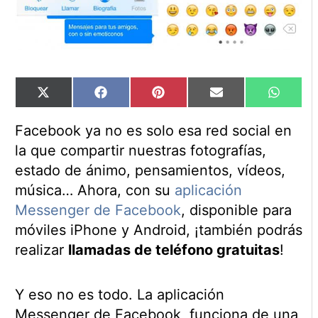
Compartir
Compartir
Compartir
Compartir
Compart
X
Facebook
Pinterest
Email
WhatsA
en
en
en
en
en
(Twitter)
Facebook ya no es solo esa red social en
la que compartir nuestras fotografías,
estado de ánimo, pensamientos, vídeos,
música… Ahora, con su
aplicación
Messenger de Facebook
, disponible para
móviles iPhone y Android, ¡también podrás
realizar
llamadas de teléfono gratuitas
!
Y eso no es todo. La aplicación
Messenger de Facebook, funciona de una