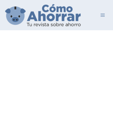
Ir
al
contenido