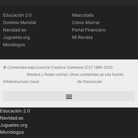
Educación 2.0
Mascotalia
Dominio Mundial
Cómo Ahorrar
Navidad.es
Portal Financiero
Juguetes.org
Mi Revista
Monólogos
© Contenidos bajo licencia Creative Commons (CC) 1995-2022
Color Vivo
Internet, SLU
(Medios y Redes online). Otros contenidos se cita fuente.
Infraestructura cloud
servidores dedicados
de Stackscale.
Educación 2.0
Navidad.es
Juguetes.org
Monólogos