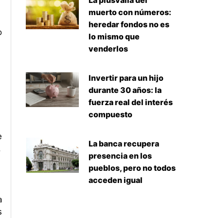
La plusvalía del
muerto con números:
heredar fondos no es
o
lo mismo que
venderlos
Invertir para un hijo
durante 30 años: la
fuerza real del interés
compuesto
e
La banca recupera
.
presencia en los
pueblos, pero no todos
acceden igual
a
s