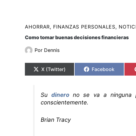
AHORRAR
,
FINANZAS PERSONALES
,
NOTIC
Como tomar buenas decisiones financieras
Por
Dennis
Compartir
Compartir
Compartir
Compartir
en
en
en
en
X (Twitter)
Facebook
Su
dinero
no se va a ninguna p
conscientemente.
Brian Tracy