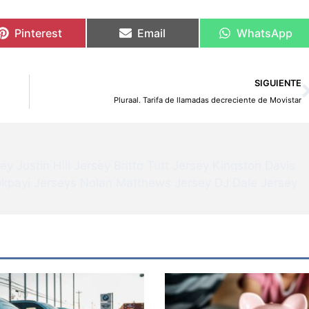
Pinterest
Email
WhatsApp
SIGUIENTE
Pluraal. Tarifa de llamadas decreciente de Movistar
sey
Justin Hill Jersey
Britto Tutt Jersey
Kingston Davis
kpayi Jerseys
Nolan Matthews Jersey
DJ Dale Jersey