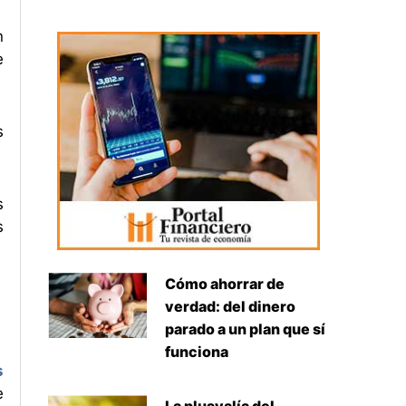
n
e
s
s
s
Cómo ahorrar de
verdad: del dinero
parado a un plan que sí
funciona
s
e