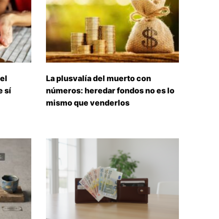
el
La plusvalía del muerto con
 sí
números: heredar fondos no es lo
mismo que venderlos