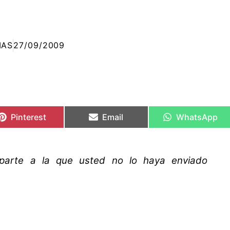
IAS
27/09/2009
Compartir
Compartir
Compartir
Compartir
Compartir
Compartir
en
en
en
en
en
en
Pinterest
Email
WhatsApp
arte a la que usted no lo haya enviado