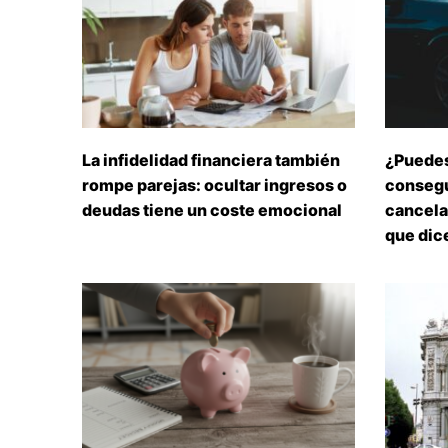
La infidelidad financiera también
¿Puedes
rompe parejas: ocultar ingresos o
consegu
deudas tiene un coste emocional
cancelar
que dice