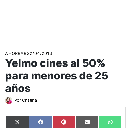
AHORRAR
22/04/2013
Yelmo cines al 50%
para menores de 25
años
Por
Cristina
Compartir
Compartir
Compartir
Compartir
Compart
X
Facebook
Pinterest
Email
WhatsA
en
en
en
en
en
(Twitter)