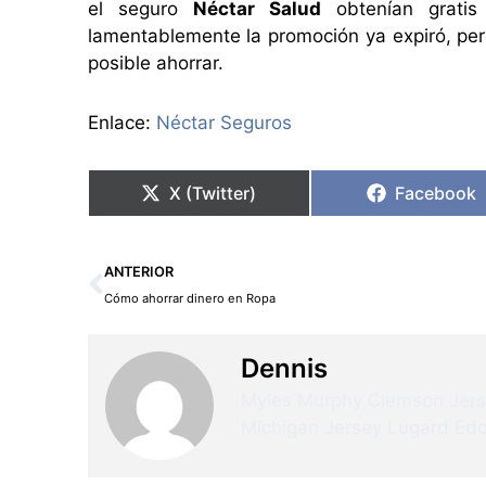
el seguro
Néctar Salud
obtenían grati
lamentablemente la promoción ya expiró, pe
posible ahorrar.
Enlace:
Néctar Seguros
X (Twitter)
Facebook
Ant
ANTERIOR
Cómo ahorrar dinero en Ropa
Dennis
Myles Murphy Clemson Jer
Michigan Jersey
Lugard Edo