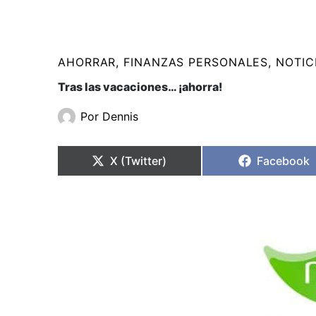
AHORRAR
,
FINANZAS PERSONALES
,
NOTIC
Tras las vacaciones… ¡ahorra!
Por
Dennis
Compartir
Compartir
Compartir
Compartir
en
en
en
en
X (Twitter)
Facebook