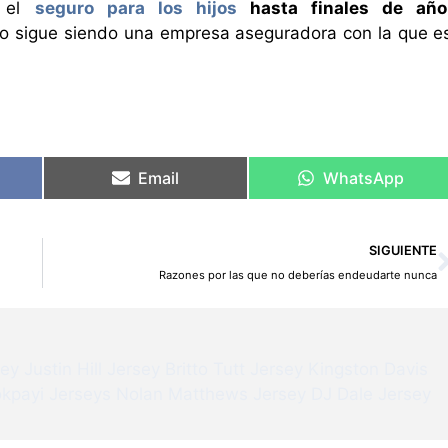
s el
seguro para los hijos
hasta finales de año
ro sigue siendo una empresa aseguradora con la que e
Email
WhatsApp
SIGUIENTE
Razones por las que no deberías endeudarte nunca
sey
Justin Hill Jersey
Britto Tutt Jersey
Kingston Davis
kpayi Jerseys
Nolan Matthews Jersey
DJ Dale Jersey