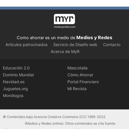
Medios y Redes
Como ahorrar es un medio de
Artículos patrocinados
Servicio de Diseño web
Contacto
Acerca de MyR
Educación 2.0
Mascotalia
Dominio Mundial
Cómo Ahorrar
Navidad.es
Portal Financiero
Juguetes.org
Mi Revista
Monólogos
© Contenidos bajo licencia Creative Commons (CC) 1995-2022
Color Vivo
Internet, SLU
(Medios y Redes online). Otros contenidos se cita fuente.