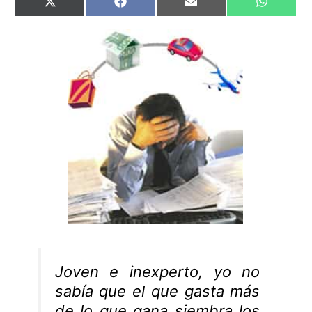
Compartir
Compartir
Compartir
Comparti
X
Facebook
Email
WhatsAp
en
en
en
en
(Twitter)
Joven e inexperto, yo no
sabía que el que gasta más
de lo que gana siembra los