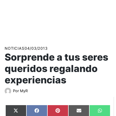
NOTICIAS
04/03/2013
Sorprende a tus seres
queridos regalando
experiencias
Por
MyR
Compartir
Compartir
Compartir
Compartir
Compart
X
Facebook
Pinterest
Email
WhatsA
en
en
en
en
en
(Twitter)