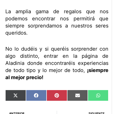
La amplia gama de regalos que nos
podemos encontrar nos permitirá que
siempre sorprendamos a nuestros seres
queridos.
No lo dudéis y si queréis sorprender con
algo distinto, entrar en la página de
Aladinia donde encontraréis experiencias
de todo tipo y lo mejor de todo,
¡siempre
al mejor precio!
Compartir
Compartir
Compartir
Compartir
Compart
X
Facebook
Pinterest
Email
WhatsA
en
en
en
en
en
(Twitter)
Ant
Si
ANTERIOR
SIGUIENTE