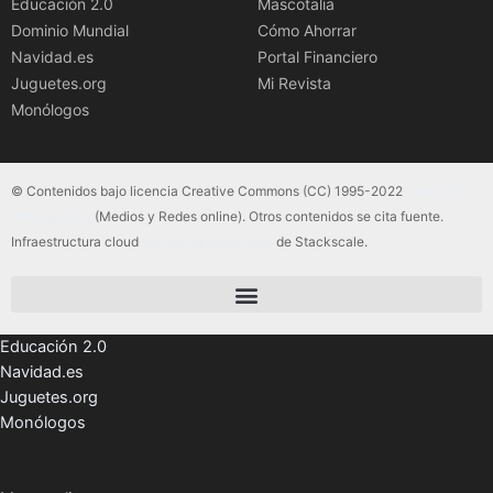
Educación 2.0
Mascotalia
Dominio Mundial
Cómo Ahorrar
Navidad.es
Portal Financiero
Juguetes.org
Mi Revista
Monólogos
© Contenidos bajo licencia Creative Commons (CC) 1995-2022
Color Vivo
Internet, SLU
(Medios y Redes online). Otros contenidos se cita fuente.
Infraestructura cloud
servidores dedicados
de Stackscale.
Educación 2.0
Navidad.es
Juguetes.org
Monólogos