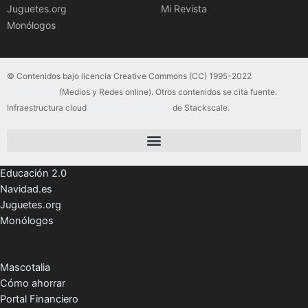
Juguetes.org
Mi Revista
Monólogos
© Contenidos bajo licencia Creative Commons (CC) 1995-2022
Color Vivo
Internet, SLU
(Medios y Redes online). Otros contenidos se cita fuente.
Infraestructura cloud
servidores dedicados
de Stackscale.
Educación 2.0
Navidad.es
Juguetes.org
Monólogos
Mascotalia
Cómo ahorrar
Portal Financiero