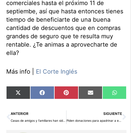
comerciales hasta el próximo 11 de
septiembe, así que hasta entonces tienes
tiempo de beneficiarte de una buena
cantidad de descuentos que en compras
grandes de seguro que te resulta muy
rentable. ¿Te animas a aprovecharte de
ella?
Más info |
El Corte Inglés
Compartir
Compartir
Compartir
Compartir
Compart
X
Facebook
Pinterest
Email
WhatsA
en
en
en
en
en
(Twitter)
Ant
Si
ANTERIOR
SIGUIENTE
Casas de amigos y familiares han sido la opción preferida para ahorrar en vacaciones
Piden donaciones para apadrinar a estudiantes universitarios