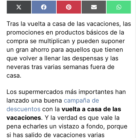
Compartir
Compartir
Compartir
Compartir
Compart
X
Facebook
Pinterest
Email
WhatsA
en
en
en
en
en
(Twitter)
Tras la vuelta a casa de las vacaciones, las
promociones en productos básicos de la
compra se multiplican y pueden suponer
un gran ahorro para aquellos que tienen
que volver a llenar las despensas y las
neveras tras varias semanas fuera de
casa.
Los supermercados más importantes han
lanzado una buena
campaña de
descuentos
con la
vuelta a casa de las
vacaciones
. Y la verdad es que vale la
pena echarles un vistazo a fondo, porque
si has salido de vacaciones varias