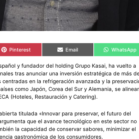
Compartir
Compartir
Compartir
Compartir
Compartir
Compartir
en
en
en
en
en
en
Pinterest
Email
WhatsApp
pañol y fundador del holding Grupo Kasai, ha vuelto a
onales tras anunciar una inversión estratégica de más d
 centradas en la refrigeración avanzada y la preservaci
países como Japón, Corea del Sur y Alemania, se alinea
ECA (Hoteles, Restauración y Catering).
erta titulada «Innovar para preservar, el futuro del
argumenta que el avance tecnológico en este sector no
ambién la capacidad de conservar sabores, minimizar el
riencia gastronómica de los consumidores.