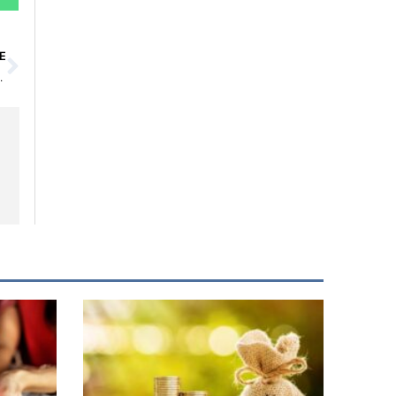
Siguiente
E
n España Es una Realidad