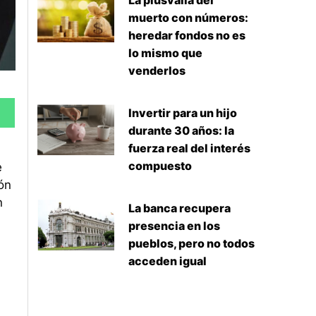
La plusvalía del
muerto con números:
heredar fondos no es
lo mismo que
venderlos
Invertir para un hijo
durante 30 años: la
fuerza real del interés
compuesto
e
ón
n
La banca recupera
presencia en los
pueblos, pero no todos
acceden igual