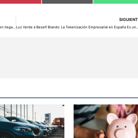
SIGUIENT
El 67% de los españoles no entienden su factura de la luz y pueden llegar a pagar hasta 210 euros de más sin darse cuenta
Luz Verde a Beself Brands: La Tokenización Empresarial e