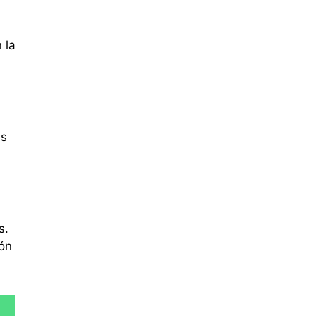
 la
as
s.
ión