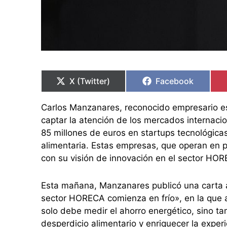
Compartir
Compartir
Compartir
Compartir
en
en
en
en
X (Twitter)
Facebook
Carlos Manzanares, reconocido empresario es
captar la atención de los mercados internaci
85 millones de euros en startups tecnológicas
alimentaria. Estas empresas, que operan en 
con su visión de innovación en el sector HOR
Esta mañana, Manzanares publicó una carta abi
sector HORECA comienza en frío», en la que 
solo debe medir el ahorro energético, sino t
desperdicio alimentario y enriquecer la expe