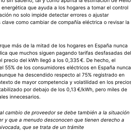
ño sin saberlo, tal y como apunta la estimación de Hello
 energética que ayuda a los hogares a tomar el control
ación no solo impide detectar errores o ajustar
 clave como cambiar de compañía eléctrica o revisar la
orque más de la mitad de los hogares en España nunca
lica que muchos siguen pagando tarifas desfasadas de
l precio del kWh llegó a los 0,335 €. De hecho, el
el 55% de los consumidores eléctricos en España nunca
 aunque ha descendido respecto al 75% registrado en
exto de mayor competencia y volatilidad en los precio
tabilizado por debajo de los 0,13 €/kWh, pero miles de
les innecesarios.
o al cambio de proveedor se debe también a la situación
er y que a menudo desconocen que tienen derecho a
vocada, que se trata de un trámite