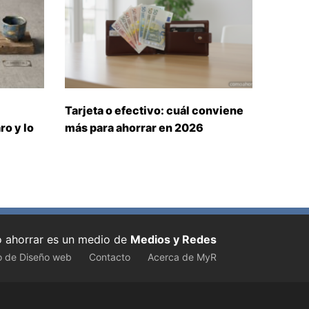
Tarjeta o efectivo: cuál conviene
ro y lo
más para ahorrar en 2026
ahorrar es un medio de
Medios y Redes
o de Diseño web
Contacto
Acerca de MyR