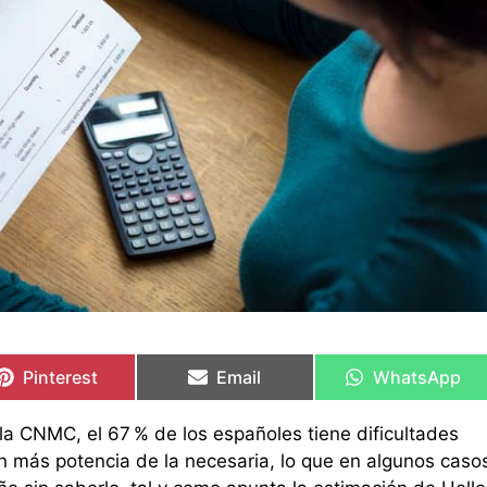
Compartir
Compartir
Compartir
Compartir
Compartir
Compartir
en
en
en
en
en
en
Pinterest
Email
WhatsApp
a CNMC, el 67 % de los españoles tiene dificultades
an más potencia de la necesaria, lo que en algunos caso