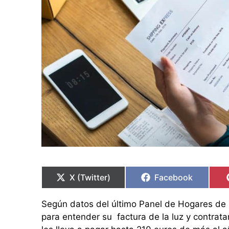
Compartir
Compartir
Compartir
Compartir
en
en
en
en
X (Twitter)
Facebook
Según datos del último Panel de Hogares de l
para entender su factura de la luz y contrat