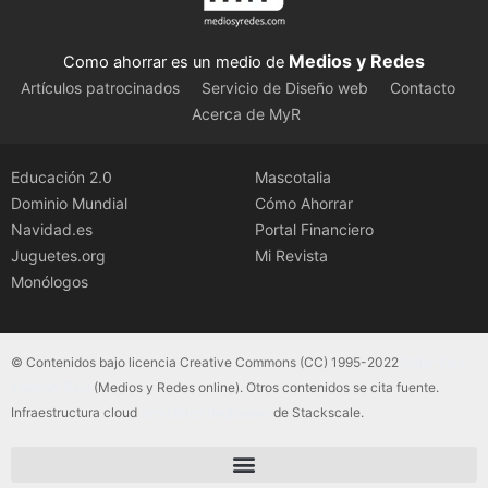
Medios y Redes
Como ahorrar es un medio de
Artículos patrocinados
Servicio de Diseño web
Contacto
Acerca de MyR
Educación 2.0
Mascotalia
Dominio Mundial
Cómo Ahorrar
Navidad.es
Portal Financiero
Juguetes.org
Mi Revista
Monólogos
© Contenidos bajo licencia Creative Commons (CC) 1995-2022
Color Vivo
Internet, SLU
(Medios y Redes online). Otros contenidos se cita fuente.
Infraestructura cloud
servidores dedicados
de Stackscale.