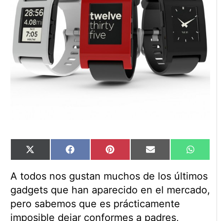
Compartir
Compartir
Compartir
Compartir
Compart
X
Facebook
Pinterest
Email
WhatsA
en
en
en
en
en
(Twitter)
A todos nos gustan muchos de los últimos
gadgets que han aparecido en el mercado,
pero sabemos que es prácticamente
imposible dejar conformes a padres,