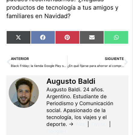
productos de tecnología a tus amigos y
familiares en Navidad?
Compartir
Compartir
Compartir
Compartir
Compart
X
Facebook
Pinterest
Email
WhatsA
en
en
en
en
en
(Twitter)
Ant
Si
ANTERIOR
SIGUIENTE
Black Friday: la tienda Google Play se olvida de España
¿En qué fijarse para ahorrar al comprar un coche usado?
Augusto Baldi
Augusto Baldi. 24 años.
Argentino. Estudiante de
Periodismo y Comunicación
social. Apasionado de la
tecnología, los viajes y el
deporte. →
Web
|
Twitter
|
Google+