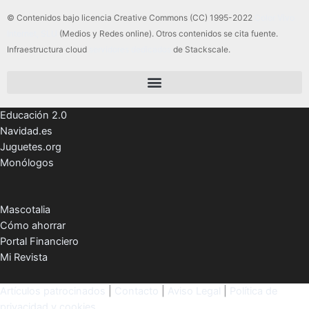
© Contenidos bajo licencia Creative Commons (CC) 1995-2022
Color Vivo
Internet, SLU
(Medios y Redes online). Otros contenidos se cita fuente.
Infraestructura cloud
servidores dedicados
de Stackscale.
Educación 2.0
Navidad.es
Juguetes.org
Monólogos
Mascotalia
Cómo ahorrar
Portal Financiero
Mi Revista
Artículos patrocinados
|
Contacto
|
Aviso Legal
|
Política de
privacidad y cookies