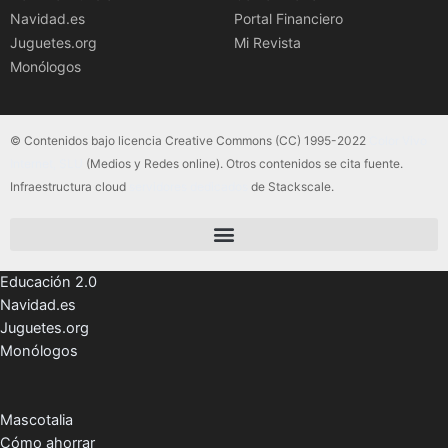
Navidad.es
Portal Financiero
Juguetes.org
Mi Revista
Monólogos
© Contenidos bajo licencia Creative Commons (CC) 1995-2022
Color Vivo
Internet, SLU
(Medios y Redes online). Otros contenidos se cita fuente.
Infraestructura cloud
servidores dedicados
de Stackscale.
Educación 2.0
Navidad.es
Juguetes.org
Monólogos
Mascotalia
Cómo ahorrar