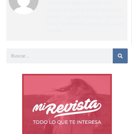
Justin Hill Jersey
Britto Tutt
Jersey
Kingston Davis Michigan
Jersey
Lugard Edokpayi Jerseys
Nolan Matthews Jersey
DJ Dale
Jersey
Buscar