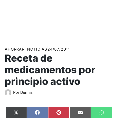
AHORRAR
,
NOTICIAS
24/07/2011
Receta de
medicamentos por
principio activo
Por
Dennis
Compartir
Compartir
Compartir
Compartir
Compart
X
Facebook
Pinterest
Email
WhatsA
en
en
en
en
en
(Twitter)