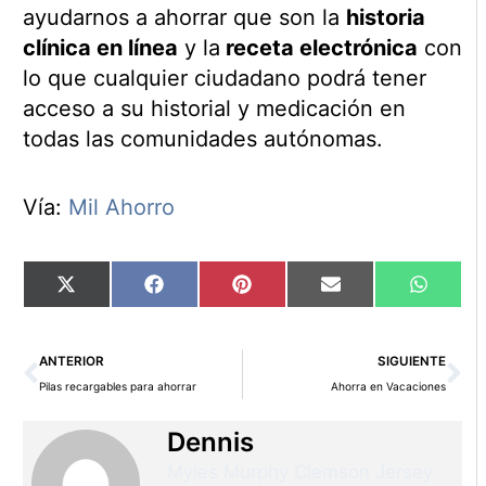
ayudarnos a ahorrar que son la
historia
clínica en línea
y la
receta electrónica
con
lo que cualquier ciudadano podrá tener
acceso a su historial y medicación en
todas las comunidades autónomas.
Vía:
Mil Ahorro
Compartir
Compartir
Compartir
Compartir
Compart
X
Facebook
Pinterest
Email
WhatsA
en
en
en
en
en
(Twitter)
Ant
Si
ANTERIOR
SIGUIENTE
Pilas recargables para ahorrar
Ahorra en Vacaciones
Dennis
Myles Murphy Clemson Jersey