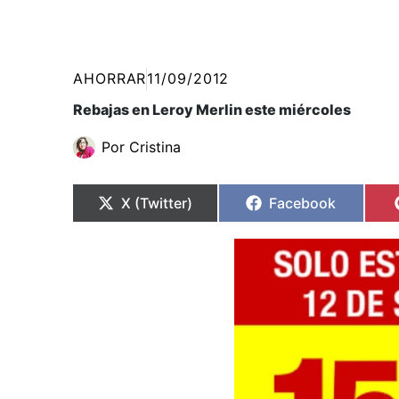
AHORRAR
11/09/2012
Rebajas en Leroy Merlin este miércoles
Por
Cristina
Compartir
Compartir
Compartir
Compartir
en
en
en
en
X (Twitter)
Facebook