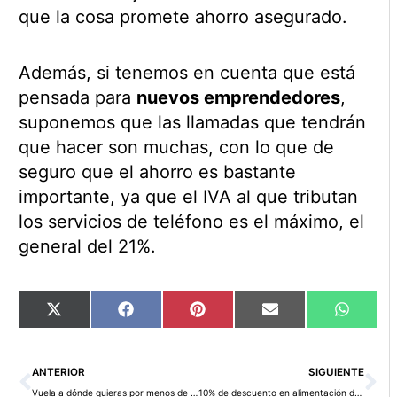
que la cosa promete ahorro asegurado.
Además, si tenemos en cuenta que está
pensada para
nuevos emprendedores
,
suponemos que las llamadas que tendrán
que hacer son muchas, con lo que de
seguro que el ahorro es bastante
importante, ya que el IVA al que tributan
los servicios de teléfono es el máximo, el
general del 21%.
Compartir
Compartir
Compartir
Compartir
Compart
X
Facebook
Pinterest
Email
WhatsA
en
en
en
en
en
(Twitter)
Ant
Si
ANTERIOR
SIGUIENTE
Vuela a dónde quieras por menos de 30 euros con Vueling
10% de descuento en alimentación durante 3 meses con Carrefour