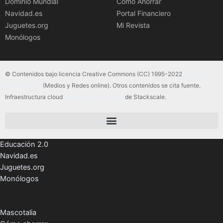
Dominio Mundial
Cómo Ahorrar
Navidad.es
Portal Financiero
Juguetes.org
Mi Revista
Monólogos
© Contenidos bajo licencia Creative Commons (CC) 1995-2022
Color Vivo
Internet, SLU
(Medios y Redes online). Otros contenidos se cita fuente.
Infraestructura cloud
servidores dedicados
de Stackscale.
Educación 2.0
Navidad.es
Juguetes.org
Monólogos
Mascotalia