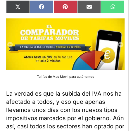
Compartir
Compartir
Compartir
Compartir
Compart
X
Facebook
Pinterest
Email
WhatsA
en
en
en
en
en
(Twitter)
Tarifas de Mas Movil para autónomos
La verdad es que la subida del IVA nos ha
afectado a todos, y eso que apenas
llevamos unos días con los nuevos tipos
impositivos marcados por el gobierno. Aún
así, casi todos los sectores han optado por