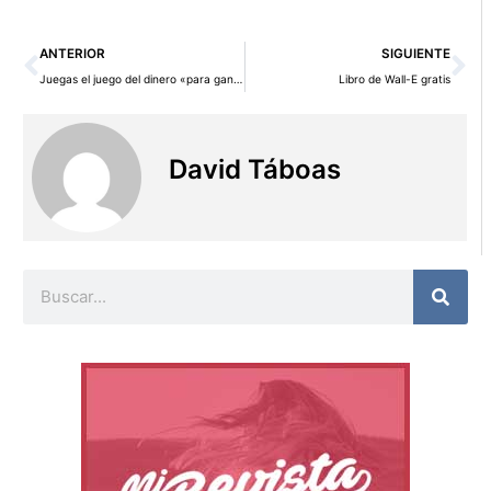
Ant
Si
ANTERIOR
SIGUIENTE
Juegas el juego del dinero «para ganar» o «para no perder»
Libro de Wall-E gratis
David Táboas
Buscar