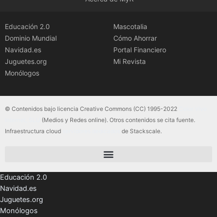
Educación 2.0
Mascotalia
Dominio Mundial
Cómo Ahorrar
Navidad.es
Portal Financiero
Juguetes.org
Mi Revista
Monólogos
© Contenidos bajo licencia Creative Commons (CC) 1995-2022
Color Vivo
Internet, SLU
(Medios y Redes online). Otros contenidos se cita fuente.
Infraestructura cloud
servidores dedicados
de Stackscale.
Educación 2.0
Navidad.es
Juguetes.org
Monólogos