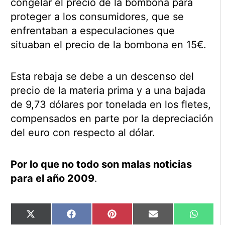
congelar el precio de la bombona para
proteger a los consumidores, que se
enfrentaban a especulaciones que
situaban el precio de la bombona en 15€.
Esta rebaja se debe a un descenso del
precio de la materia prima y a una bajada
de 9,73 dólares por tonelada en los fletes,
compensados en parte por la depreciación
del euro con respecto al dólar.
Por lo que no todo son malas noticias
para el año 2009
.
Compartir
Compartir
Compartir
Compartir
Compart
X
Facebook
Pinterest
Email
WhatsA
en
en
en
en
en
(Twitter)