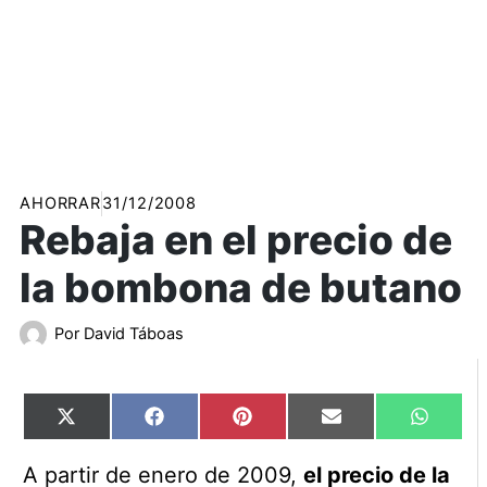
AHORRAR
31/12/2008
Rebaja en el precio de
la bombona de butano
Por
David Táboas
Compartir
Compartir
Compartir
Compartir
Compart
X
Facebook
Pinterest
Email
WhatsA
en
en
en
en
en
(Twitter)
A partir de enero de 2009,
el precio de la