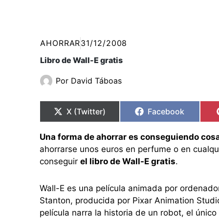
AHORRAR
31/12/2008
Libro de Wall-E gratis
Por
David Táboas
Compartir
Compartir
Compartir
Compartir
en
en
en
en
X (Twitter)
Facebook
Una forma de ahorrar es conseguiendo cosa
ahorrarse unos euros en perfume o en cualqu
conseguir
el libro de Wall-E gratis
.
Wall-E es una película animada por ordenador
Stanton, producida por Pixar Animation Studi
película narra la historia de un robot, el únic