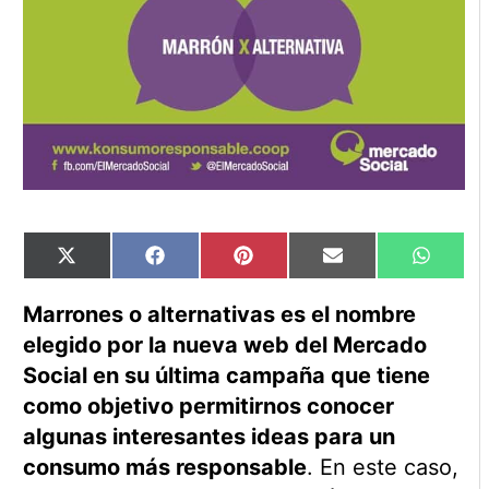
Compartir
Compartir
Compartir
Compartir
Compart
X
Facebook
Pinterest
Email
WhatsA
en
en
en
en
en
(Twitter)
Marrones o alternativas es el nombre
elegido por la nueva web del Mercado
Social en su última campaña que tiene
como objetivo permitirnos conocer
algunas interesantes ideas para un
consumo más responsable
. En este caso,