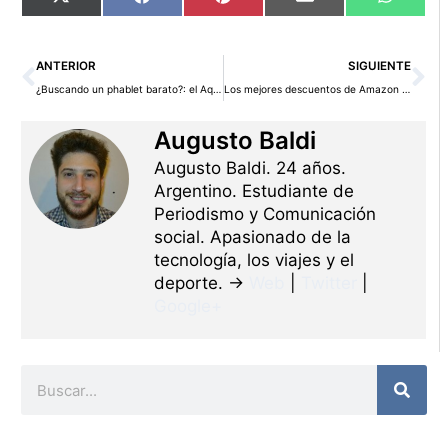
Compartir
Compartir
Compartir
Compartir
Compart
X
Facebook
Pinterest
Email
WhatsA
en
en
en
en
en
(Twitter)
Ant
Si
ANTERIOR
SIGUIENTE
¿Buscando un phablet barato?: el Aquaris E6 podría ser para ti
Los mejores descuentos de Amazon para el Black Friday
Augusto Baldi
Augusto Baldi. 24 años.
Argentino. Estudiante de
Periodismo y Comunicación
social. Apasionado de la
tecnología, los viajes y el
deporte. →
Web
|
Twitter
|
Google+
Buscar