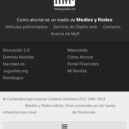
Medios y Redes
Como ahorrar es un medio de
Artículos patrocinados
Servicio de Diseño web
Contacto
Acerca de MyR
Educación 2.0
Mascotalia
Dominio Mundial
Cómo Ahorrar
Navidad.es
Portal Financiero
Juguetes.org
Mi Revista
Monólogos
© Contenidos bajo licencia Creative Commons (CC) 1995-2022
Color Vivo
Internet, SLU
(Medios y Redes online). Otros contenidos se cita fuente.
Infraestructura cloud
servidores dedicados
de Stackscale.