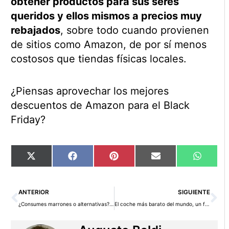
obtener productos para sus seres
queridos y ellos mismos a precios muy
rebajados
, sobre todo cuando provienen
de sitios como Amazon, de por sí menos
costosos que tiendas físicas locales.
¿Piensas aprovechar los mejores
descuentos de Amazon para el Black
Friday?
Compartir
Compartir
Compartir
Compartir
Compart
X
Facebook
Pinterest
Email
WhatsA
en
en
en
en
en
(Twitter)
Ant
Si
ANTERIOR
SIGUIENTE
¿Consumes marrones o alternativas?: súmate a la campaña
El coche más barato del mundo, un fracaso en ventas