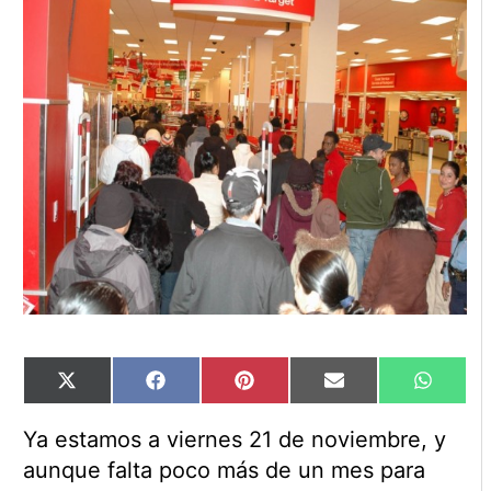
Compartir
Compartir
Compartir
Compartir
Compart
X
Facebook
Pinterest
Email
WhatsA
en
en
en
en
en
(Twitter)
Ya estamos a viernes 21 de noviembre, y
aunque falta poco más de un mes para