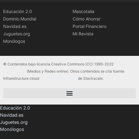
Educación 2.0
Mascotalia
Dominio Mundial
Cómo Ahorrar
Navidad.es
Portal Financiero
Juguetes.org
Mi Revista
Monólogos
© Contenidos bajo licencia Creative Commons (CC) 1995-2022
Color Vivo
Internet, SLU
(Medios y Redes online). Otros contenidos se cita fuente.
Infraestructura cloud
servidores dedicados
de Stackscale.
Educación 2.0
Navidad.es
Juguetes.org
Monólogos