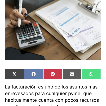
Compartir
Compartir
Compartir
Compartir
Compart
X
Facebook
Pinterest
Email
WhatsA
en
en
en
en
en
(Twitter)
La facturación es uno de los asuntos más
enrevesados para cualquier pyme, que
habitualmente cuenta con pocos recursos