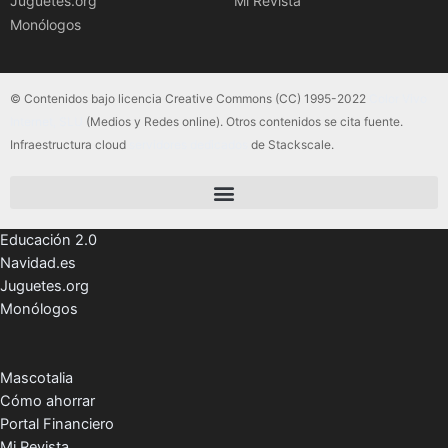
Juguetes.org
Mi Revista
Monólogos
© Contenidos bajo licencia Creative Commons (CC) 1995-2022
Color Vivo
Internet, SLU
(Medios y Redes online). Otros contenidos se cita fuente.
Infraestructura cloud
servidores dedicados
de Stackscale.
Educación 2.0
Navidad.es
Juguetes.org
Monólogos
Mascotalia
Cómo ahorrar
Portal Financiero
Mi Revista