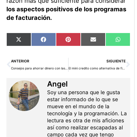
razón más que suficiente para considerar
los aspectos positivos de los programas
de facturación.
Compartir
Compartir
Compartir
Compartir
Compart
X
Facebook
Pinterest
Email
WhatsA
en
en
en
en
en
(Twitter)
Ant
Si
ANTERIOR
SIGUIENTE
Consejos para ahorrar dinero con las flores de tu boda
El mini credito como alternativa de financiacion
Angel
Soy una persona que le gusta
estar informado de lo que se
mueve en el mundo de la
tecnología y la programación. La
lectura es otra de mis aficiones
así como realizar escapadas al
campo cada vez que tengo