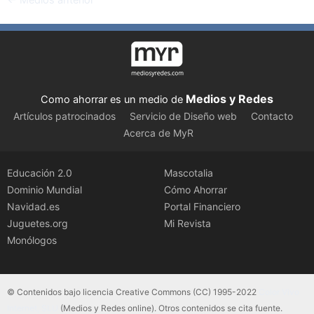
←
Medios anterior
Medios y Redes
Como ahorrar es un medio de
Artículos patrocinados
Servicio de Diseño web
Contacto
Acerca de MyR
Educación 2.0
Mascotalia
Dominio Mundial
Cómo Ahorrar
Navidad.es
Portal Financiero
Juguetes.org
Mi Revista
Monólogos
© Contenidos bajo licencia Creative Commons (CC) 1995-2022
Color Vivo
Internet, SLU
(Medios y Redes online). Otros contenidos se cita fuente.