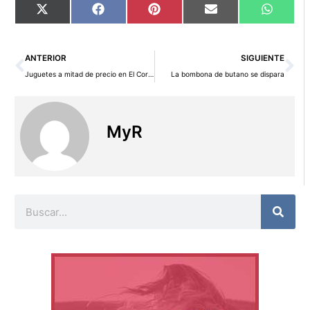
Compartir
Compartir
Compartir
Compartir
Compart
X
Facebook
Pinterest
Email
WhatsA
en
en
en
en
en
(Twitter)
Ant
Si
ANTERIOR
SIGUIENTE
Juguetes a mitad de precio en El Corte Inglés hasta el 7 de abril
La bombona de butano se dispara
MyR
Buscar