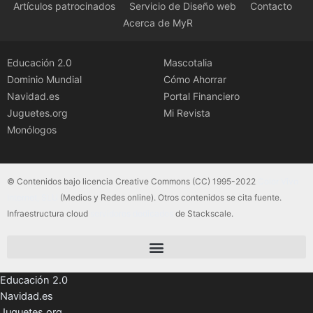
Artículos patrocinados
Servicio de Diseño web
Contacto
Acerca de MyR
Educación 2.0
Mascotalia
Dominio Mundial
Cómo Ahorrar
Navidad.es
Portal Financiero
Juguetes.org
Mi Revista
Monólogos
© Contenidos bajo licencia Creative Commons (CC) 1995-2022
Color Vivo
Internet, SLU
(Medios y Redes online). Otros contenidos se cita fuente.
Infraestructura cloud
servidores dedicados
de Stackscale.
Educación 2.0
Navidad.es
Juguetes.org