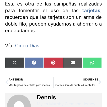
Esta es otra de las campañas realizadas
para fomentar el uso de las
tarjetas
,
recuerden que las tarjetas son un arma de
doble filo, pueden ayudarnos a ahorrar o a
endeudarnos.
Vía:
Cinco Días
Compartir
Compartir
Compartir
Compartir
Compart
X
Facebook
Pinterest
Email
WhatsA
en
en
en
en
en
(Twitter)
Ant
Si
ANTERIOR
SIGUIENTE
Más tarjetas de crédito pero menos uso
Hipoteca libre de cuotas durante los primeros 3 años
Dennis
Myles Murphy Clemson Jersey