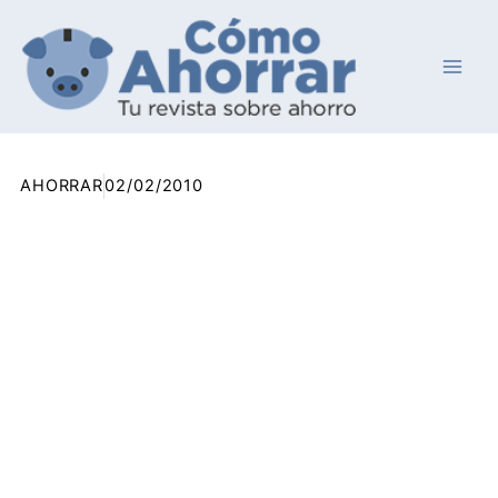
Ir
al
contenido
AHORRAR
02/02/2010