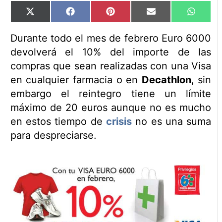
Compartir
Compartir
Compartir
Compartir
Compart
X
Facebook
Pinterest
Email
WhatsA
en
en
en
en
en
(Twitter)
Durante todo el mes de febrero Euro 6000
devolverá el 10% del importe de las
compras que sean realizadas con una Visa
en cualquier farmacia o en
Decathlon
, sin
embargo el reintegro tiene un límite
máximo de 20 euros aunque no es mucho
en estos tiempo de
crisis
no es una suma
para despreciarse.