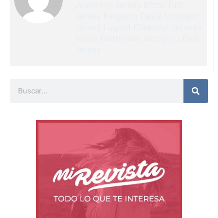
Justin Hill Jersey
Britto Tutt
Jersey
Kingston Davis Michigan
Jersey
Lugard Edokpayi Jerseys
Nolan Matthews Jersey
DJ Dale
Jersey
Buscar