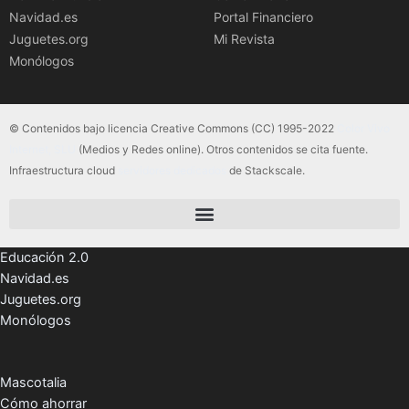
Navidad.es
Portal Financiero
Juguetes.org
Mi Revista
Monólogos
© Contenidos bajo licencia Creative Commons (CC) 1995-2022
Color Vivo
Internet, SLU
(Medios y Redes online). Otros contenidos se cita fuente.
Infraestructura cloud
servidores dedicados
de Stackscale.
Educación 2.0
Navidad.es
Juguetes.org
Monólogos
Mascotalia
Cómo ahorrar