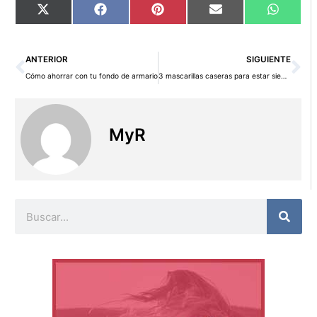
Compartir
Compartir
Compartir
Compartir
Compart
X
Facebook
Pinterest
Email
WhatsA
en
en
en
en
en
(Twitter)
Ant
Si
ANTERIOR
SIGUIENTE
Cómo ahorrar con tu fondo de armario
3 mascarillas caseras para estar siempre guapa
MyR
Buscar