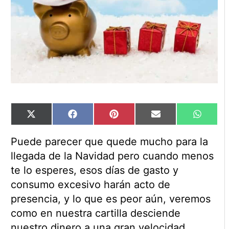
Compartir
Compartir
Compartir
Compartir
Compart
X
Facebook
Pinterest
Email
WhatsA
en
en
en
en
en
(Twitter)
Puede parecer que quede mucho para la
llegada de la Navidad pero cuando menos
te lo esperes, esos días de gasto y
consumo excesivo harán acto de
presencia, y lo que es peor aún, veremos
como en nuestra cartilla desciende
nuestro dinero a una gran velocidad.