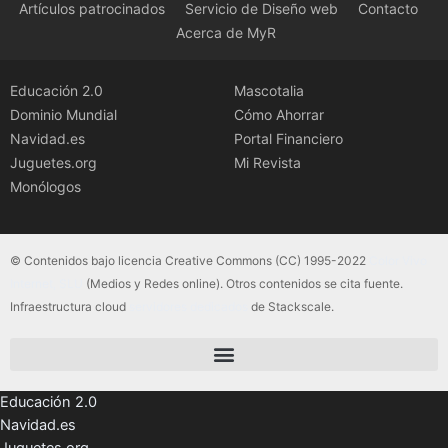
Artículos patrocinados
Servicio de Diseño web
Contacto
Acerca de MyR
Educación 2.0
Mascotalia
Dominio Mundial
Cómo Ahorrar
Navidad.es
Portal Financiero
Juguetes.org
Mi Revista
Monólogos
© Contenidos bajo licencia Creative Commons (CC) 1995-2022
Color Vivo
Internet, SLU
(Medios y Redes online). Otros contenidos se cita fuente.
Infraestructura cloud
servidores dedicados
de Stackscale.
Educación 2.0
Navidad.es
Juguetes.org