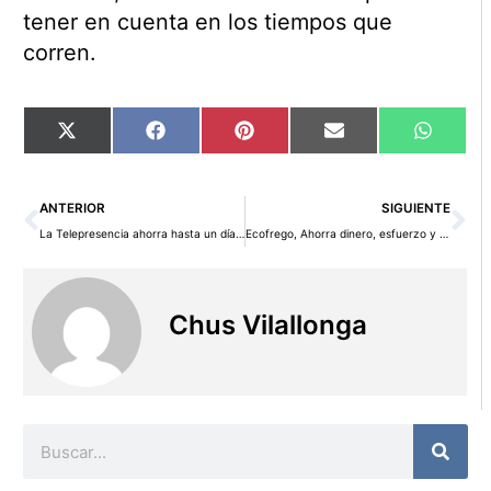
tener en cuenta en los tiempos que
corren.
Compartir
Compartir
Compartir
Compartir
Compart
X
Facebook
Pinterest
Email
WhatsA
en
en
en
en
en
(Twitter)
Ant
Si
ANTERIOR
SIGUIENTE
La Telepresencia ahorra hasta un día de trabajo
Ecofrego, Ahorra dinero, esfuerzo y agua mientras fregas
Chus Vilallonga
Buscar