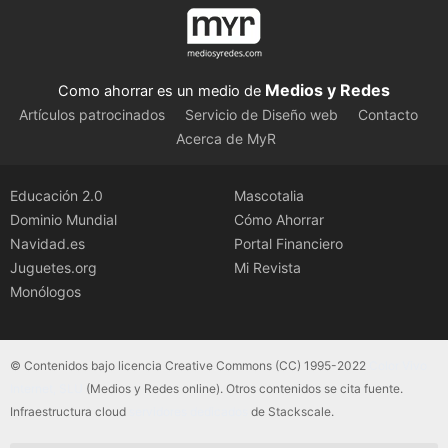
Medios y Redes
Como ahorrar es un medio de
Artículos patrocinados
Servicio de Diseño web
Contacto
Acerca de MyR
Educación 2.0
Mascotalia
Dominio Mundial
Cómo Ahorrar
Navidad.es
Portal Financiero
Juguetes.org
Mi Revista
Monólogos
© Contenidos bajo licencia Creative Commons (CC) 1995-2022
Color Vivo
Internet, SLU
(Medios y Redes online). Otros contenidos se cita fuente.
Infraestructura cloud
servidores dedicados
de Stackscale.