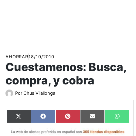
AHORRAR
18/10/2010
Cuestamenos: Busca,
compra, y cobra
Por
Chus Vilallonga
Compartir
Compartir
Compartir
Compartir
Compart
X
Facebook
Pinterest
Email
WhatsA
en
en
en
en
en
(Twitter)