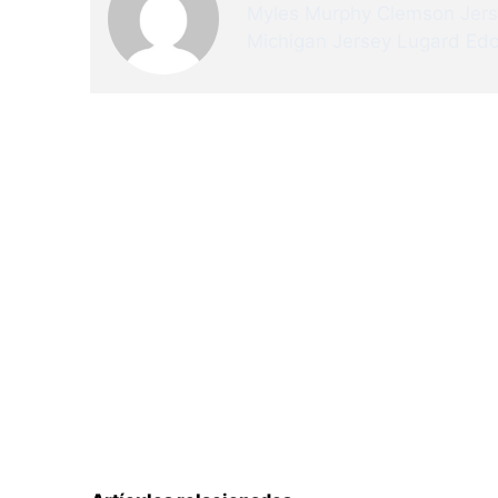
Myles Murphy Clemson Jer
Michigan Jersey
Lugard Edo