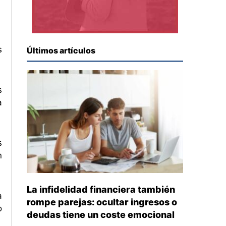
s
Últimos artículos
s
a
s
n
La infidelidad financiera también
a
rompe parejas: ocultar ingresos o
o
deudas tiene un coste emocional