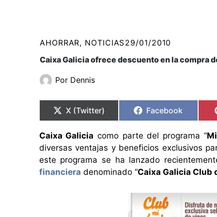
AHORRAR
,
NOTICIAS
29/01/2010
Caixa Galicia ofrece descuento en la compra d
Por
Dennis
Compartir
Compartir
Compartir
Compartir
en
en
en
en
X (Twitter)
Facebook
Caixa Galicia
como parte del programa “
Mi
diversas ventajas y beneficios exclusivos pa
este programa se ha lanzado recientement
financiera
denominado “
Caixa Galicia Club 