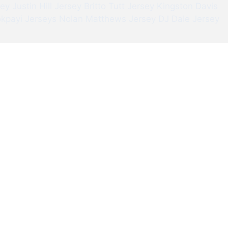
sey
Justin Hill Jersey
Britto Tutt Jersey
Kingston Davis
kpayi Jerseys
Nolan Matthews Jersey
DJ Dale Jersey