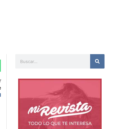
Buscar
r
e
d