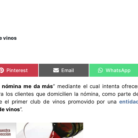
e vinos
Compartir
Compartir
Compartir
Compartir
Compartir
Compartir
en
en
en
en
en
en
Pinterest
Email
WhatsApp
 nómina me da más
” mediante el cual intenta ofrece
ra los clientes que domicilien la nómina, como parte d
e el primer club de vinos promovido por una
entida
de vinos
”.