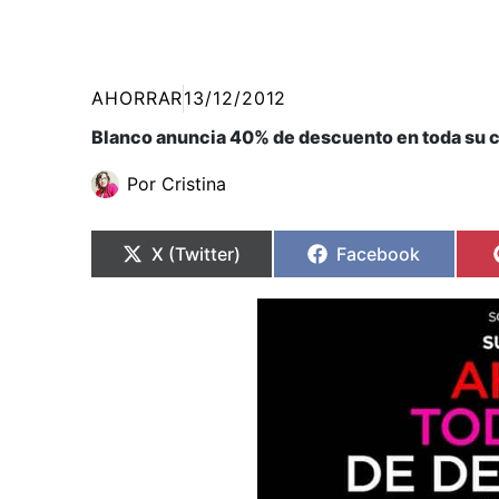
AHORRAR
13/12/2012
Blanco anuncia 40% de descuento en toda su 
Por
Cristina
Compartir
Compartir
Compartir
Compartir
en
en
en
en
X (Twitter)
Facebook